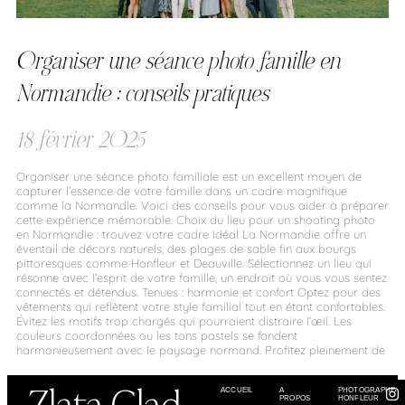
Organiser une séance photo famille en
Normandie : conseils pratiques
18 février 2025
Organiser une séance photo familiale est un excellent moyen de
capturer l’essence de votre famille dans un cadre magnifique
comme la Normandie. Voici des conseils pour vous aider à préparer
cette expérience mémorable. Choix du lieu pour un shooting photo
en Normandie : trouvez votre cadre idéal La Normandie offre un
éventail de décors naturels, des plages de sable fin aux bourgs
pittoresques comme Honfleur et Deauville. Sélectionnez un lieu qui
résonne avec l’esprit de votre famille, un endroit où vous vous sentez
connectés et détendus. Tenues : harmonie et confort Optez pour des
vêtements qui reflètent votre style familial tout en étant confortables.
Évitez les motifs trop chargés qui pourraient distraire l’œil. Les
couleurs coordonnées ou les tons pastels se fondent
harmonieusement avec le paysage normand. Profitez pleinement de
Zlata Glad
ACCUEIL
A
PHOTOGRAPHE
PROPOS
HONFLEUR