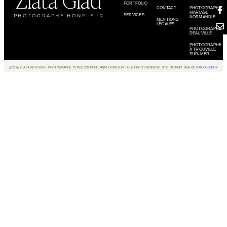
PORTFOLIO
CONTACT
PHOTOGRAPHE
MARIAGE
PHOTOGRAPHE HONFLEUR
SERVICES
NORMANDIE
MENTIONS
LÉGALES
PHOTOGRAPHE
DEAUVILLE
PHOTOGRAPHE
À TROUVILLE-
SUR-MER
@2026 ZLATA ROUCHER – PHOTOGRAPHE. 70 RUE BOURDET, 14600 HONFLEUR. TOUS DROITS RÉSERVÉS. SITE INTERNET RÉALISÉ PAR
CODEBOX