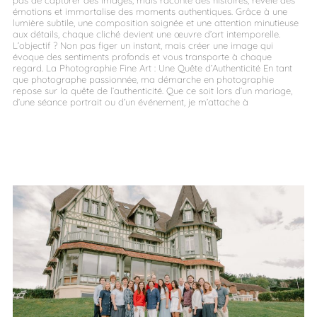
pas de capturer des images, mais raconte des histoires, révèle des
émotions et immortalise des moments authentiques. Grâce à une
lumière subtile, une composition soignée et une attention minutieuse
aux détails, chaque cliché devient une œuvre d’art intemporelle.
L’objectif ? Non pas figer un instant, mais créer une image qui
évoque des sentiments profonds et vous transporte à chaque
regard. La Photographie Fine Art : Une Quête d’Authenticité En tant
que photographe passionnée, ma démarche en photographie
repose sur la quête de l’authenticité. Que ce soit lors d’un mariage,
d’une séance portrait ou d’un événement, je m’attache à