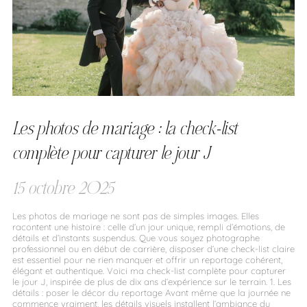
Les photos de mariage : la check-list
complète pour capturer le jour J
15 octobre 2025
Les photos de mariage ne sont pas de simples images. Elles
racontent une histoire : celle d’un jour unique, rempli d’émotions, de
détails et d’instants suspendus. Que vous soyez photographe
professionnel ou en début de carrière, disposer d’une check-list claire
est essentiel pour ne rien manquer et offrir un reportage cohérent,
élégant et authentique. Voici ma check-list complète pour capturer
le jour J, inspirée de plus de dix ans d’expérience sur le terrain. 1. Les
détails : poser le décor du reportage Avant même que la journée ne
commence vraiment, les détails visuels installent l’ambiance du