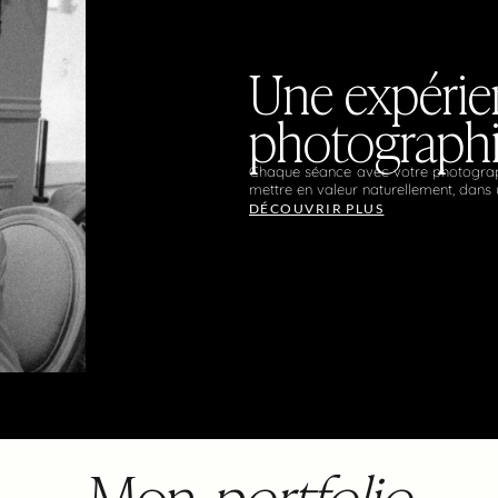
Une expérie
photograph
Chaque séance avec votre photogra
mettre en valeur naturellement, dans
DÉCOUVRIR PLUS
Mon
portfolio