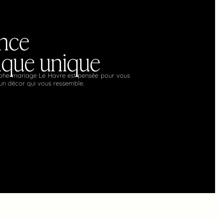
nce
ique unique
phe mariage Le Havre est pensée pour vous
 un décor qui vous ressemble.