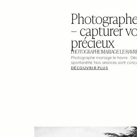
Photographe 
– capturer vo
précieux
PHOTOGRAPHE MARIAGE LE HAVR
Photographe mariage le havre : Déc
spontanéité. Nos séances sont conçue
DÉCOUVRIR PLUS