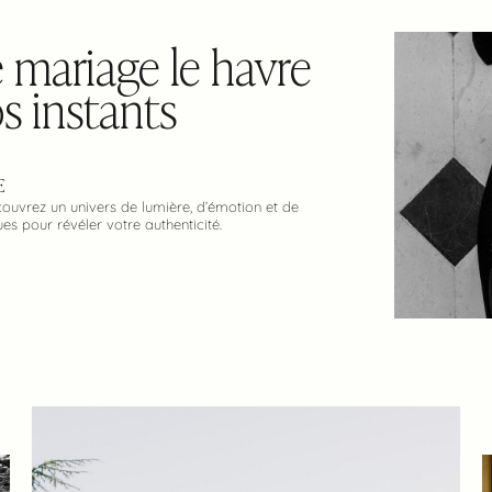
mariage le havre
s instants
E
ouvrez un univers de lumière, d’émotion et de
s pour révéler votre authenticité.